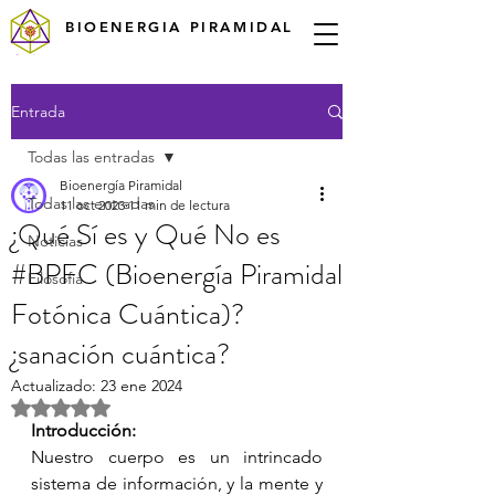
BIOENERGIA PIRAMIDAL
Entrada
Todas las entradas
Bioenergía Piramidal
Todas las entradas
11 oct 2023
11 min de lectura
¿Qué Sí es y Qué No es
Noticias
#BPFC (Bioenergía Piramidal
Filosofía
Fotónica Cuántica)?
¿sanación cuántica?
Actualizado:
23 ene 2024
Obtuvo NaN de 5 estrellas.
Introducción: 
Nuestro cuerpo es un intrincado 
sistema de información, y la mente y 