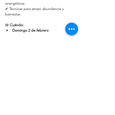
energéticos.
✔ Técnicas para atraer abundancia y 
bienestar.
📅 
Cuándo:
Domingo 2 de febrero
Mostrar más
Compartir este evento
Páginas oficiales de Redes
Sociales