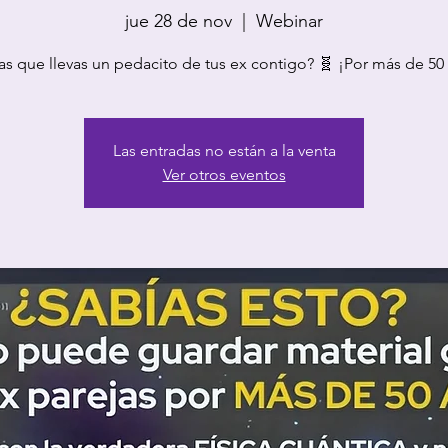
jue 28 de nov
  |  
Webinar
Las entradas no están a la venta
Ver otros eventos