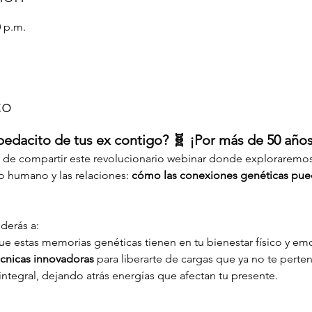
0 p.m.
to
pedacito de tus ex contigo? 🧬 ¡Por más de 50 años
e compartir este revolucionario webinar donde exploraremos 
 humano y las relaciones: 
cómo las conexiones genéticas pue
derás a:
ue estas memorias genéticas tienen en tu bienestar físico y em
écnicas innovadoras
 para liberarte de cargas que ya no te perte
ntegral, dejando atrás energías que afectan tu presente.