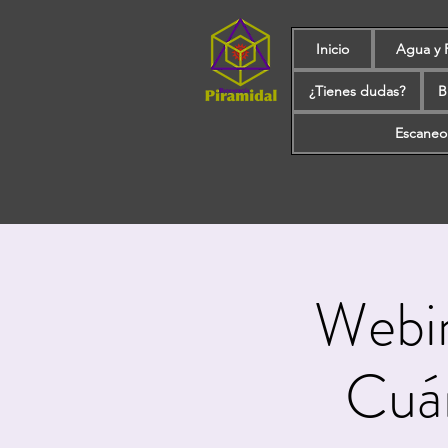
Inicio
Agua y 
¿Tienes dudas?
B
Escaneo
Webin
Cuán