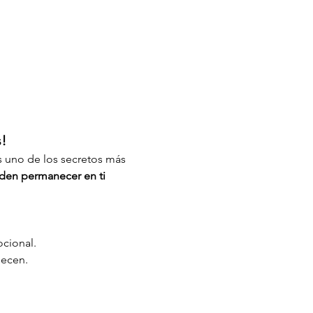
!
uno de los secretos más 
den permanecer en ti 
ocional.
necen.