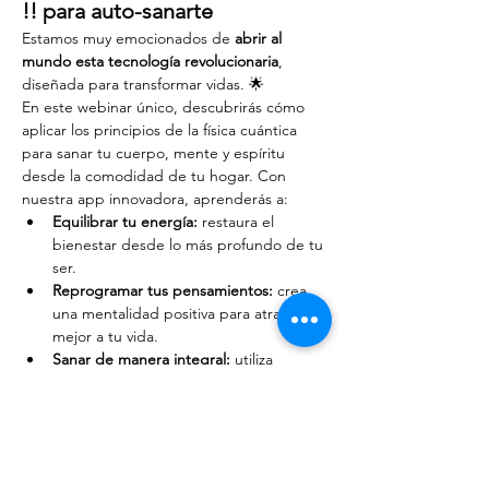
!! para auto-sanarte
Estamos muy emocionados de 
abrir al 
mundo esta tecnología revolucionaria
, 
diseñada para transformar vidas. 🌟
En este webinar único, descubrirás cómo 
aplicar los principios de la física cuántica 
para sanar tu cuerpo, mente y espíritu 
desde la comodidad de tu hogar. Con 
nuestra app innovadora, aprenderás a:
Equilibrar tu energía:
 restaura el 
bienestar desde lo más profundo de tu 
ser.
Reprogramar tus pensamientos:
 crea 
una mentalidad positiva para atraer lo 
mejor a tu vida.
Sanar de manera integral:
 utiliza 
tecnología innovadora para 
desbloquear tu verdadero potencial.
Mostrar más