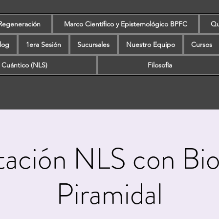
Regeneración
Marco Científico y Epistemológico BPFC
Qu
log
1era Sesión
Sucursales
Nuestro Equipo
Cursos
 Cuántico (NLS)
Filosofía
tación NLS con Bio
Piramidal