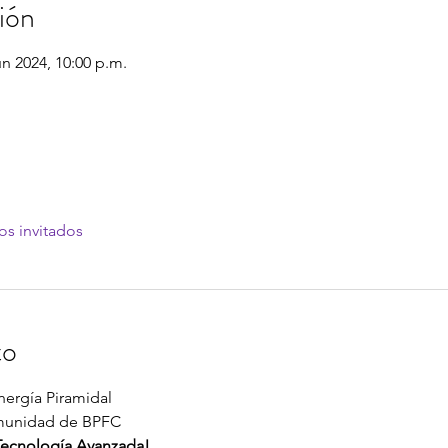
ión
un 2024, 10:00 p.m.
os invitados
to
ergía Piramidal
omunidad de BPFC
 Tecnología Avanzada!