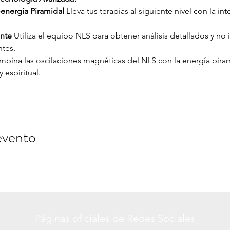
oenergía Piramidal
 Lleva tus terapias al siguiente nivel con la i
ente
 Utiliza el equipo NLS para obtener análisis detallados y no 
ntes.
mbina las oscilaciones magnéticas del NLS con la energía pirami
 espiritual.
evento
Páginas oficiales de Redes Sociales